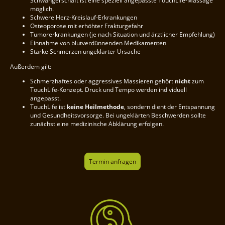
Schwangerschaft ist eine speziell angepasste TouchLife-Massage
möglich.
Schwere Herz-Kreislauf-Erkrankungen
Osteoporose mit erhöhter Frakturgefahr
Tumorerkrankungen (je nach Situation und ärztlicher Empfehlung)
Einnahme von blutverdünnenden Medikamenten
Starke Schmerzen ungeklärter Ursache
Außerdem gilt:
Schmerzhaftes oder aggressives Massieren gehört
nicht
zum
TouchLife-Konzept. Druck und Tempo werden individuell
angepasst.
TouchLife ist
keine Heilmethode
, sondern dient der Entspannung
und Gesundheitsvorsorge. Bei ungeklärten Beschwerden sollte
zunächst eine medizinische Abklärung erfolgen.
Termin anfragen