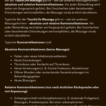
Bei der
TouchLife-Massage
gibt es – wie bei anderen Massageformen –
absolute und relative Kontraindikationen
. Vor jeder Behandlung wird
daher ein Vorgespräch geführt. Bei Unsicherheit oder bestehenden
Erkrankungen wird empfohlen, die Massage vorab ärztlich abzuklären.
Typische Bei der
TouchLife-Massage
gibt es – wie bei anderen
Massageformen –
absolute und relative Kontraindikationen
. Vor
jeder Behandlung wird daher ein Vorgespräch geführt. Bei Unsicherheit
oder bestehenden Erkrankungen wird empfohlen, die Massage vorab
ärztlich abzuklären.
Typische
Kontraindikationen
sind:
Absolute Kontraindikationen (keine Massage):
Fieber oder akute Infektionskrankheiten
Akute Entzündungen
Thrombose oder Verdacht auf Thrombose
Akute Verletzungen (z. B. frische Frakturen, Muskelrisse)
Offene Wunden oder ansteckende Hauterkrankungen im
Behandlungsgebiet
Akute Blutungen
Relative Kontraindikationen (nur nach ärztlicher Rücksprache oder
mit Anpassung):
Schwangerschaft mit Komplikationen (z. B. drohende Frühgeburt,
Blutungen, Präeklampsie). Bei einer unkomplizierten