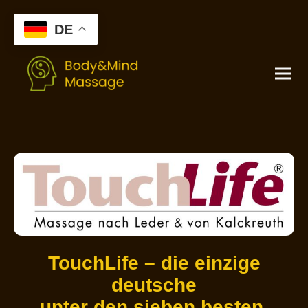
DE
TouchLife – die einzige
deutsche
unter den sieben besten